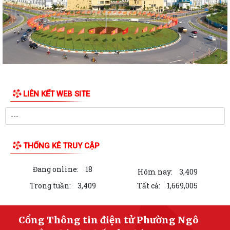
chế cưỡng chế 02 tổ chức để thu hồi nhà là...
PHƯỜNG NGÔ QUYỀN THĂM HỎI, TẶNG QUÀ GIA ĐÌNH CHÍNH SÁCH,
NGƯỜI CÓ CÔNG NHÂN DỊP 27/7
PHƯỜNG NGÔ QUYỀN VIẾNG NGHĨA TRANG LIỆT SĨ NHÂN KỶ NIỆM 79
NĂM NGÀY THƯƠNG BINH LIỆT SĨ 27/7
UBND PHƯỜNG NGÔ QUYỀN THÔNG BÁO THỜI GIAN TỔ CHỨC HỘI
LIÊN KẾT WEB SITE
NGHỊ ĐỐI THOẠI DOANH NGHIỆP, HỘ KINH DOANH,...
PHƯỜNG NGÔ QUYỀN TỔ CHỨC GIAO BAN TỔ DÂN PHỐ SAU SẮP XẾP,
SÁP NHẬP
THỐNG KÊ TRUY CẬP
HỘI ĐỒNG NHÂN DÂN PHƯỜNG NGÔ QUYỀN THÔNG BÁO KẾT QUẢ KỲ
HỌP THỨ 4, KHÓA II, NHIỆM KỲ 2026 - 2031
Đang online:
18
Hôm nay:
3,409
PHƯỜNG NGÔ QUYỀN TUYÊN TRUYỀN VẬN ĐỘNG TỔ CHỨC, CÁ NHÂN
Trong tuần:
3,409
Tất cả:
1,669,005
CÓ LIÊN QUAN THUÊ NHÀ, ĐẤT LÀ TÀI SẢN...
Kỳ họp thứ 4 HĐND Phường Ngô Quyền: Phân bổ bổ sung hơn 38 tỷ
Cổng Thông tin điện tử Phường Ngô
đồng vốn đầu tư công