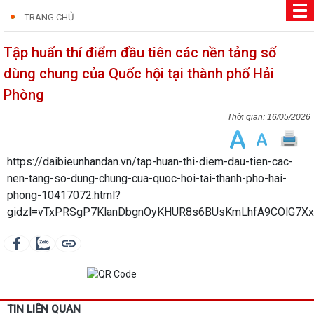
TRANG CHỦ
Tập huấn thí điểm đầu tiên các nền tảng số
dùng chung của Quốc hội tại thành phố Hải
Phòng
16/05/2026
https://daibieunhandan.vn/tap-huan-thi-diem-dau-tien-cac-
nen-tang-so-dung-chung-cua-quoc-hoi-tai-thanh-pho-hai-
phong-10417072.html?
gidzl=vTxPRSgP7KlanDbgnOyKHUR8s6BUsKmLhfA9COlG7
TIN LIÊN QUAN