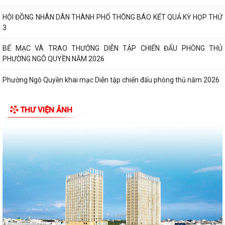
HỘI ĐỒNG NHÂN DÂN THÀNH PHỐ THÔNG BÁO KẾT QUẢ KỲ HỌP THỨ
3
BẾ MẠC VÀ TRAO THƯỞNG DIỄN TẬP CHIẾN ĐẤU PHÒNG THỦ
PHƯỜNG NGÔ QUYỀN NĂM 2026
Phường Ngô Quyền khai mạc Diễn tập chiến đấu phòng thủ năm 2026
ĐẢNG ỦY - HĐND - UBND - UB MTTQ VIỆT NAM PHƯỜNG NGÔ QUYỀN
THƯ VIỆN ẢNH
THƯ TRI ÂN GIA ĐÌNH CÁC ANH HÙNG LIỆT...
HƯỚNG DẪN SỬ DỤNG APP TRA CỨU SỬ DỤNG ĐIỆN
Phường Ngô Quyền: Chuỗi hoạt động tri ân, “Đền ơn đáp nghĩa” thiết
thực nhân kỷ niệm 79 năm Ngày...
PHƯỜNG NGÔ QUYỀN TỔ CHỨC HỘI NGHỊ TRAO TẶNG ẢNH PHỤC CHẾ
LIỆT SĨ VÀ TẶNG QUÀ CHO CÁC HỘ GIA ĐÌNH...
ỦY BAN NHÂN DÂN PHƯỜNG NGÔ QUYỀN THÔNG TIN Về việc cưỡng