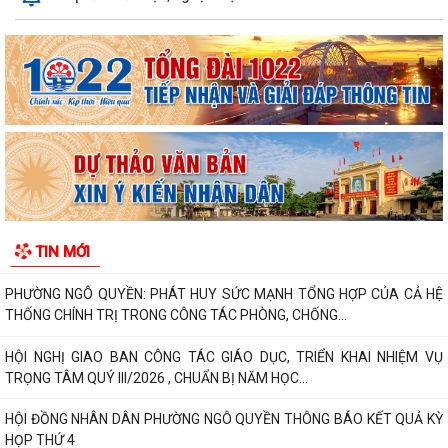
PHƯỜNG NGÔ QUYỀN THÔNG TIN VỀ VỤ CHÁY TẠI ĐƯỜNG TRẦN
KHÁNH DƯ
DANH SÁCH ĐĂNG KÝ KINH DOANH THÁNG 7/2026
Phường Ngô Quyền trao tặng sách giáo khoa, đồng phục cho 307 học
sinh có hoàn cảnh khó khăn trước...
Phường Ngô Quyền đẩy mạnh công tác phòng, chống ma túy và nhân
rộng các mô hình an ninh trật tự tại...
TIN MỚI
THƯ CẢM ƠN – NIỀM TIN CỦA NHÂN DÂN DÀNH CHO CHÍNH QUYỀN
PHƯỜNG NGÔ QUYỀN: PHÁT HUY SỨC MẠNH TỔNG HỢP CỦA CẢ HỆ
THỐNG CHÍNH TRỊ TRONG CÔNG TÁC PHÒNG, CHỐNG...
HỘI NGHỊ GIAO BAN CÔNG TÁC GIÁO DỤC, TRIỂN KHAI NHIỆM VỤ
TRỌNG TÂM QUÝ III/2026 , CHUẨN BỊ NĂM HỌC...
HỘI ĐỒNG NHÂN DÂN PHƯỜNG NGÔ QUYỀN THÔNG BÁO KẾT QUẢ KỲ
HỌP THỨ 4