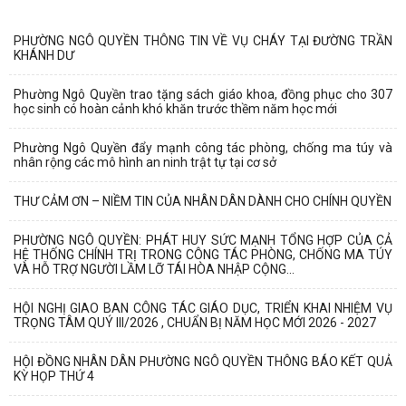
PHƯỜNG NGÔ QUYỀN THÔNG TIN VỀ VỤ CHÁY TẠI ĐƯỜNG TRẦN
KHÁNH DƯ
Phường Ngô Quyền trao tặng sách giáo khoa, đồng phục cho 307
học sinh có hoàn cảnh khó khăn trước thềm năm học mới
Phường Ngô Quyền đẩy mạnh công tác phòng, chống ma túy và
nhân rộng các mô hình an ninh trật tự tại cơ sở
THƯ CẢM ƠN – NIỀM TIN CỦA NHÂN DÂN DÀNH CHO CHÍNH QUYỀN
PHƯỜNG NGÔ QUYỀN: PHÁT HUY SỨC MẠNH TỔNG HỢP CỦA CẢ
HỆ THỐNG CHÍNH TRỊ TRONG CÔNG TÁC PHÒNG, CHỐNG MA TÚY
VÀ HỖ TRỢ NGƯỜI LẦM LỠ TÁI HÒA NHẬP CỘNG...
HỘI NGHỊ GIAO BAN CÔNG TÁC GIÁO DỤC, TRIỂN KHAI NHIỆM VỤ
TRỌNG TÂM QUÝ III/2026 , CHUẨN BỊ NĂM HỌC MỚI 2026 - 2027
HỘI ĐỒNG NHÂN DÂN PHƯỜNG NGÔ QUYỀN THÔNG BÁO KẾT QUẢ
KỲ HỌP THỨ 4