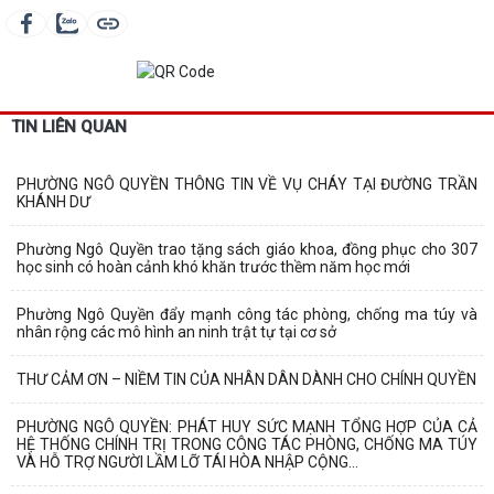
TIN LIÊN QUAN
PHƯỜNG NGÔ QUYỀN THÔNG TIN VỀ VỤ CHÁY TẠI ĐƯỜNG TRẦN
KHÁNH DƯ
Phường Ngô Quyền trao tặng sách giáo khoa, đồng phục cho 307
học sinh có hoàn cảnh khó khăn trước thềm năm học mới
Phường Ngô Quyền đẩy mạnh công tác phòng, chống ma túy và
nhân rộng các mô hình an ninh trật tự tại cơ sở
THƯ CẢM ƠN – NIỀM TIN CỦA NHÂN DÂN DÀNH CHO CHÍNH QUYỀN
PHƯỜNG NGÔ QUYỀN: PHÁT HUY SỨC MẠNH TỔNG HỢP CỦA CẢ
HỆ THỐNG CHÍNH TRỊ TRONG CÔNG TÁC PHÒNG, CHỐNG MA TÚY
VÀ HỖ TRỢ NGƯỜI LẦM LỠ TÁI HÒA NHẬP CỘNG...