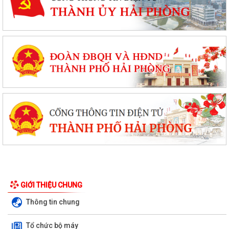
PHƯỜNG NGÔ QUYỀN THÔNG TIN VỀ VỤ CHÁY TẠI ĐƯỜNG TRẦN
KHÁNH DƯ
GIỚI THIỆU CHUNG
DANH SÁCH ĐĂNG KÝ KINH DOANH THÁNG 7/2026
Thông tin chung
Phường Ngô Quyền trao tặng sách giáo khoa, đồng phục cho 307 học
Tổ chức bộ máy