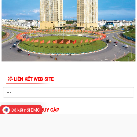
UBND PHƯỜNG NGÔ QUYỀN THÔNG BÁO THỜI GIAN TỔ CHỨC HỘI
NGHỊ ĐỐI THOẠI DOANH NGHIỆP, HỘ KINH DOANH,...
PHƯỜNG NGÔ QUYỀN TỔ CHỨC GIAO BAN TỔ DÂN PHỐ SAU SẮP XẾP,
SÁP NHẬP
HỘI ĐỒNG NHÂN DÂN PHƯỜNG NGÔ QUYỀN THÔNG BÁO KẾT QUẢ KỲ
HỌP THỨ 4, KHÓA II, NHIỆM KỲ 2026 - 2031
PHƯỜNG NGÔ QUYỀN TUYÊN TRUYỀN VẬN ĐỘNG TỔ CHỨC, CÁ NHÂN
CÓ LIÊN QUAN THUÊ NHÀ, ĐẤT LÀ TÀI SẢN...
Kỳ họp thứ 4 HĐND Phường Ngô Quyền: Phân bổ bổ sung hơn 38 tỷ
đồng vốn đầu tư công
LIÊN KẾT WEB SITE
KẾ HOẠCH TỔ CHỨC TIẾP CÔNG DÂN 6 THÁNG CUỐI NĂM 2026 CỦA
Đã kết nối EMC
THƯỜNG TRỰC HĐND, ĐẠI BIỂU HĐND PHƯỜNG...
HỘI ĐỒNG NHÂN DÂN PHƯỜNG THÔNG BÁO LỊCH TIẾP CÔNG DÂN 6
THỐNG KÊ TRUY CẬP
THÁNG CUỐI NĂM 2026 CỦA THƯỜNG TRỰC HĐND,...