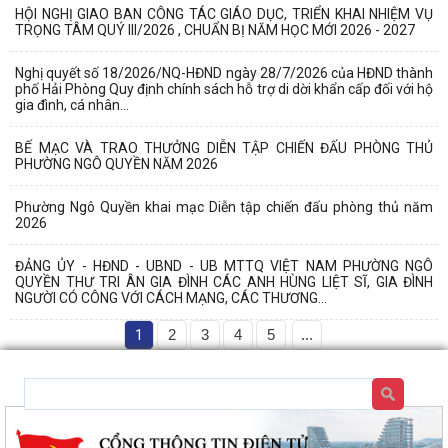
HỘI NGHỊ GIAO BAN CÔNG TÁC GIÁO DỤC, TRIỂN KHAI NHIỆM VỤ
TRỌNG TÂM QUÝ III/2026 , CHUẨN BỊ NĂM HỌC MỚI 2026 - 2027
Nghị quyết số 18/2026/NQ-HĐND ngày 28/7/2026 của HĐND thành
phố Hải Phòng Quy định chính sách hỗ trợ di dời khẩn cấp đối với hộ
gia đình, cá nhân...
BẾ MẠC VÀ TRAO THƯỞNG DIỄN TẬP CHIẾN ĐẤU PHÒNG THỦ
PHƯỜNG NGÔ QUYỀN NĂM 2026
Phường Ngô Quyền khai mạc Diễn tập chiến đấu phòng thủ năm
2026
ĐẢNG ỦY - HĐND - UBND - UB MTTQ VIỆT NAM PHƯỜNG NGÔ
QUYỀN THƯ TRI ÂN GIA ĐÌNH CÁC ANH HÙNG LIỆT SĨ, GIA ĐÌNH
NGƯỜI CÓ CÔNG VỚI CÁCH MẠNG, CÁC THƯƠNG...
1
2
3
4
5
...