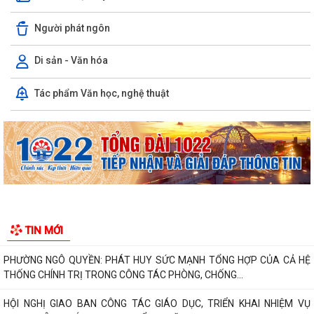
sinh có hoàn cảnh khó khăn trước...
Người phát ngôn
Phường Ngô Quyền đẩy mạnh công tác phòng, chống ma túy và nhân
rộng các mô hình an ninh trật tự tại...
Di sản - Văn hóa
THƯ CẢM ƠN – NIỀM TIN CỦA NHÂN DÂN DÀNH CHO CHÍNH QUYỀN
Tác phẩm Văn học, nghệ thuật
PHƯỜNG NGÔ QUYỀN: PHÁT HUY SỨC MẠNH TỔNG HỢP CỦA CẢ HỆ
THỐNG CHÍNH TRỊ TRONG CÔNG TÁC PHÒNG, CHỐNG...
HỘI NGHỊ GIAO BAN CÔNG TÁC GIÁO DỤC, TRIỂN KHAI NHIỆM VỤ
TRỌNG TÂM QUÝ III/2026 , CHUẨN BỊ NĂM HỌC...
HỘI ĐỒNG NHÂN DÂN PHƯỜNG NGÔ QUYỀN THÔNG BÁO KẾT QUẢ KỲ
HỌP THỨ 4
HỘI ĐỒNG NHÂN DÂN THÀNH PHỐ THÔNG BÁO KẾT QUẢ KỲ HỌP THỨ
3
TIN MỚI
BẾ MẠC VÀ TRAO THƯỞNG DIỄN TẬP CHIẾN ĐẤU PHÒNG THỦ
PHƯỜNG NGÔ QUYỀN NĂM 2026