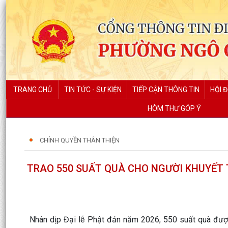
TRANG CHỦ
TIN TỨC - SỰ KIỆN
TIẾP CẬN THÔNG TIN
HỘI 
HÒM THƯ GÓP Ý
CHÍNH QUYỀN THÂN THIỆN
TRAO 550 SUẤT QUÀ CHO NGƯỜI KHUYẾT 
Nhân dịp Đại lễ Phật đản năm 2026, 550 suất quà được 