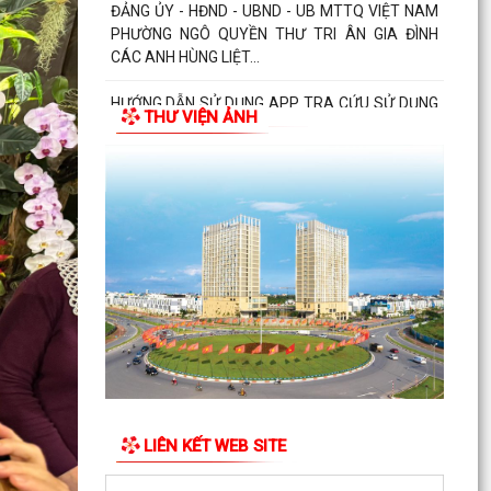
chức để thu hồi nhà là...
PHƯỜNG NGÔ QUYỀN THĂM HỎI, TẶNG QUÀ
GIA ĐÌNH CHÍNH SÁCH, NGƯỜI CÓ CÔNG NHÂN
DỊP 27/7
THƯ VIỆN ẢNH
PHƯỜNG NGÔ QUYỀN VIẾNG NGHĨA TRANG LIỆT
SĨ NHÂN KỶ NIỆM 79 NĂM NGÀY THƯƠNG BINH
LIỆT SĨ 27/7
UBND PHƯỜNG NGÔ QUYỀN THÔNG BÁO THỜI
GIAN TỔ CHỨC HỘI NGHỊ ĐỐI THOẠI DOANH
NGHIỆP, HỘ KINH DOANH,...
PHƯỜNG NGÔ QUYỀN TỔ CHỨC GIAO BAN TỔ
DÂN PHỐ SAU SẮP XẾP, SÁP NHẬP
HỘI ĐỒNG NHÂN DÂN PHƯỜNG NGÔ QUYỀN
THÔNG BÁO KẾT QUẢ KỲ HỌP THỨ 4, KHÓA II,
LIÊN KẾT WEB SITE
NHIỆM KỲ 2026 - 2031