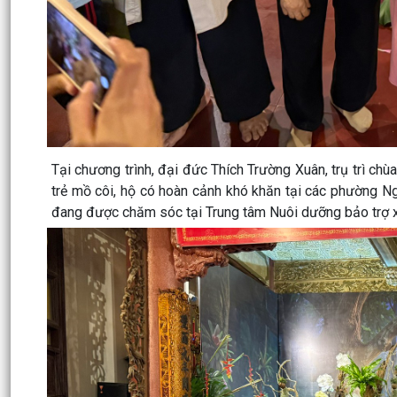
Tại chương trình, đại đức Thích Trường Xuân, trụ trì chù
trẻ mồ côi, hộ có hoàn cảnh khó khăn tại các phường N
đang được chăm sóc tại Trung tâm Nuôi dưỡng bảo trợ x