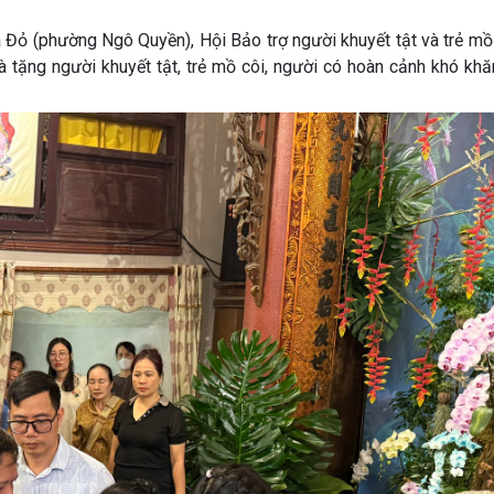
 Đỏ (phường Ngô Quyền), Hội Bảo trợ người khuyết tật và trẻ mồ
 tặng người khuyết tật, trẻ mồ côi, người có hoàn cảnh khó khă