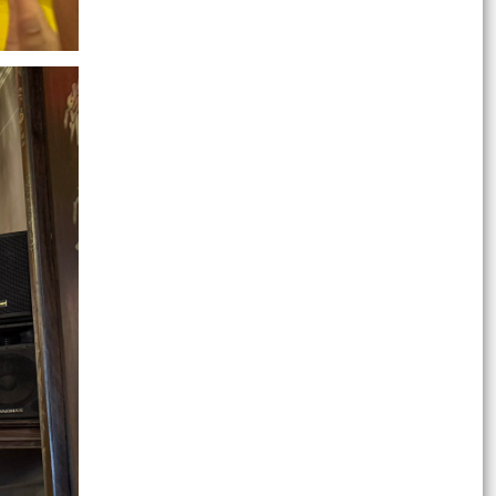
NHÂN DÂN, TRIỂN KHAI PHÁ DỠ CHUNG CƯ CŨ
NGUY HIỂM A7, A8 VẠN MỸ
Đại biểu HĐND thành phố tiếp xúc cử tri chuẩn bị
kỳ họp thường lệ giữa năm 2026
PHƯỜNG NGÔ QUYỀN KHẨN TRƯƠNG TRIỂN
KHAI CÔNG TÁC PHÒNG CHỐNG THIÊN TAI, TÌM
KIẾM CỨU NẠN
PHƯỜNG NGÔ QUYỀN ĐẢM BẢO AN TOÀN CHO
NHÂN DÂN, TRIỂN KHAI PHÁ DỠ CHUNG CƯ CŨ
NGUY HIỂM A7, A8 VẠN MỸ
CÔNG ĐIỆN Về việc phòng chống Áp thấp nhiệt
đới trên biển Đông có khả năng mạnh lên thành
bão và...
Phường Ngô Quyền hoàn thành sắp xếp, tinh
gọn từ 52 xuống còn 30 Tổ dân phố
ỦY BAN NHÂN DÂN PHƯỜNG NGÔ QUYỀN NIÊM