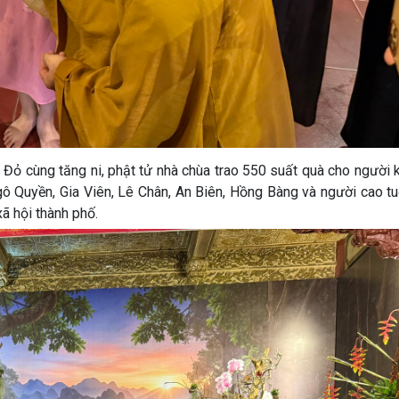
a Đỏ cùng tăng ni, phật tử nhà chùa trao 550 suất quà cho người k
gô Quyền, Gia Viên, Lê Chân, An Biên, Hồng Bàng và người cao t
ã hội thành phố.