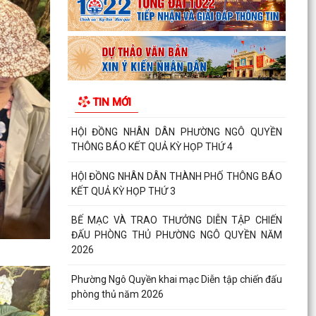
Phường Ngô Quyền khai mạc Diễn tập chiến đấu
phòng thủ năm 2026
ĐẢNG ỦY - HĐND - UBND - UB MTTQ VIỆT NAM
PHƯỜNG NGÔ QUYỀN THƯ TRI ÂN GIA ĐÌNH
TIN MỚI
CÁC ANH HÙNG LIỆT...
HƯỚNG DẪN SỬ DỤNG APP TRA CỨU SỬ DỤNG
ĐIỆN
Phường Ngô Quyền: Chuỗi hoạt động tri ân,
“Đền ơn đáp nghĩa” thiết thực nhân kỷ niệm 79
năm Ngày...
PHƯỜNG NGÔ QUYỀN TỔ CHỨC HỘI NGHỊ TRAO
TẶNG ẢNH PHỤC CHẾ LIỆT SĨ VÀ TẶNG QUÀ
CHO CÁC HỘ GIA ĐÌNH...
ỦY BAN NHÂN DÂN PHƯỜNG NGÔ QUYỀN
THÔNG TIN Về việc cưỡng chế cưỡng chế 02 tổ