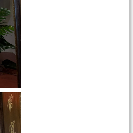
YẾT DANH SÁCH CÁC HỘ ĐĂNG KÝ KINH
DOANH THÁNG 6/2026
ĐỒNG CHÍ PHẠM BÍCH NGỌC – ĐẢNG VIÊN CHI
BỘ TRƯỜNG TIỂU HỌC NGUYỄN THƯỢNG HIỀN,
THUỘC ĐẢNG BỘ PHƯỜNG...
ỦY BAN NHÂN DÂN PHƯỜNG NGÔ QUYỀN
THÔNG BÁO LỊCH TIẾP CÔNG DÂN ĐỊNH KỲ CỦA
CHỦ TỊCH UBND PHƯỜNG NGÔ...
ỦY BAN NHÂN DÂN THÀNH PHỐ HẢI PHÒNG
THÔNG BÁO CHỦ ĐỘNG ỨNG PHÓ VỚI MƯA
LỚN, NGẬP LỤT, SẠT LỞ
NGHỊ QUYẾT SỐ 26/NQ-HĐND, NGÀY 23/6/2026
CỦA HĐND PHƯỜNG NGÔ QUYỀN VỀ VIỆC
THÀNH LẬP, TỔ CHỨC LẠI...
NGHỊ QUYẾT SỐ 28/NQ-HĐND, NGÀY 23/6/2026
CỦA HỘI ĐỒNG NHÂN DÂN PHƯỜNG VỀ ĐIỀU