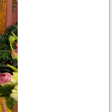
THƯỜNG TRỰC HĐND PHƯỜNG NGÔ QUYỀN TỔ
CHỨC HỘI NGHỊ CHUẨN BỊ CHO KỲ HỌP THỨ 4
(KỲ HỌP THƯỜNG LỆ GIỮA...
ỦY BAN NHÂN DÂN PHƯỜNG NGÔ QUYỀN TỔ
CHỨC GIAO BAN ỦY VIÊN UBND, ĐÁNH GIÁ KẾT
QUẢ THỰC HIỆN NHIỆM VỤ...
Công an Phường Ngô Quyền tổ chức Lễ chào cờ
tháng 7, kết hợp đánh giá kết quả công tác 6
tháng và...
PHƯỜNG NGÔ QUYỀN TỔ CHỨC LỄ CHÀO CỜ VÀ
SINH HOẠT DƯỚI CỜ THÁNG 7/2026: QUYẾT
TÂM HOÀN THÀNH XUẤT...
Chủ động kiểm tra, triển khai các biện pháp ứng
phó với bão số 1 và mưa lớn sau bão
PHƯỜNG NGÔ QUYỀN ĐẢM BẢO AN TOÀN CHO