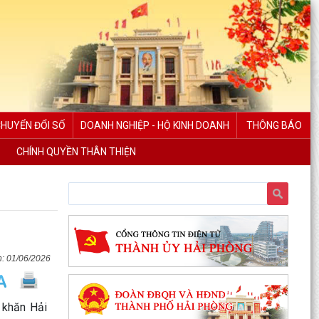
CHUYỂN ĐỔI SỐ
DOANH NGHIỆP - HỘ KINH DOANH
THÔNG BÁO
CHÍNH QUYỀN THÂN THIỆN
Phường Ngô Quyền trao tặng sách giáo khoa,
đồng phục cho 307 học sinh có hoàn cảnh khó
01/06/2026
khăn trước...
Phường Ngô Quyền đẩy mạnh công tác phòng,
 khăn Hải
chống ma túy và nhân rộng các mô hình an ninh