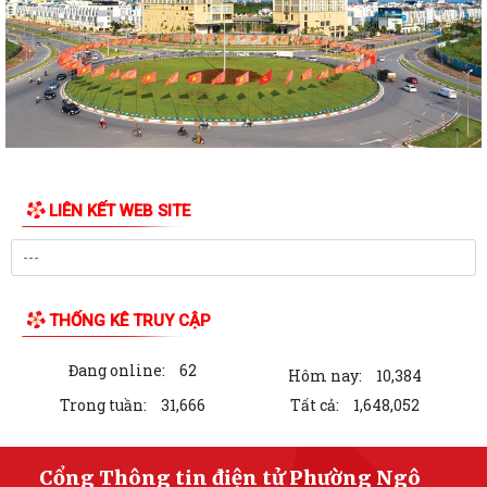
NĂM NGÀY THƯƠNG BINH LIỆT SĨ 27/7
UBND PHƯỜNG NGÔ QUYỀN THÔNG BÁO THỜI GIAN TỔ CHỨC HỘI
NGHỊ ĐỐI THOẠI DOANH NGHIỆP, HỘ KINH DOANH,...
PHƯỜNG NGÔ QUYỀN TỔ CHỨC GIAO BAN TỔ DÂN PHỐ SAU SẮP XẾP,
SÁP NHẬP
HỘI ĐỒNG NHÂN DÂN PHƯỜNG NGÔ QUYỀN THÔNG BÁO KẾT QUẢ KỲ
LIÊN KẾT WEB SITE
HỌP THỨ 4, KHÓA II, NHIỆM KỲ 2026 - 2031
PHƯỜNG NGÔ QUYỀN TUYÊN TRUYỀN VẬN ĐỘNG TỔ CHỨC, CÁ NHÂN
CÓ LIÊN QUAN THUÊ NHÀ, ĐẤT LÀ TÀI SẢN...
THỐNG KÊ TRUY CẬP
Kỳ họp thứ 4 HĐND Phường Ngô Quyền: Phân bổ bổ sung hơn 38 tỷ
đồng vốn đầu tư công
Đang online:
62
Hôm nay:
10,384
KẾ HOẠCH TỔ CHỨC TIẾP CÔNG DÂN 6 THÁNG CUỐI NĂM 2026 CỦA
Trong tuần:
31,666
Tất cả:
1,648,052
THƯỜNG TRỰC HĐND, ĐẠI BIỂU HĐND PHƯỜNG...
HỘI ĐỒNG NHÂN DÂN PHƯỜNG THÔNG BÁO LỊCH TIẾP CÔNG DÂN 6
Cổng Thông tin điện tử Phường Ngô