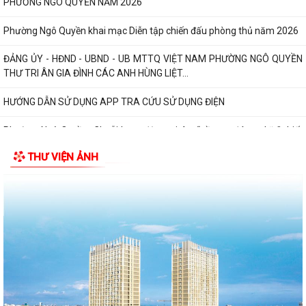
PHƯỜNG NGÔ QUYỀN NĂM 2026
Phường Ngô Quyền khai mạc Diễn tập chiến đấu phòng thủ năm 2026
ĐẢNG ỦY - HĐND - UBND - UB MTTQ VIỆT NAM PHƯỜNG NGÔ QUYỀN
THƯ TRI ÂN GIA ĐÌNH CÁC ANH HÙNG LIỆT...
HƯỚNG DẪN SỬ DỤNG APP TRA CỨU SỬ DỤNG ĐIỆN
Phường Ngô Quyền: Chuỗi hoạt động tri ân, “Đền ơn đáp nghĩa” thiết
thực nhân kỷ niệm 79 năm Ngày...
THƯ VIỆN ẢNH
PHƯỜNG NGÔ QUYỀN TỔ CHỨC HỘI NGHỊ TRAO TẶNG ẢNH PHỤC CHẾ
LIỆT SĨ VÀ TẶNG QUÀ CHO CÁC HỘ GIA ĐÌNH...
ỦY BAN NHÂN DÂN PHƯỜNG NGÔ QUYỀN THÔNG TIN Về việc cưỡng
chế cưỡng chế 02 tổ chức để thu hồi nhà là...
PHƯỜNG NGÔ QUYỀN THĂM HỎI, TẶNG QUÀ GIA ĐÌNH CHÍNH SÁCH,
NGƯỜI CÓ CÔNG NHÂN DỊP 27/7
PHƯỜNG NGÔ QUYỀN VIẾNG NGHĨA TRANG LIỆT SĨ NHÂN KỶ NIỆM 79