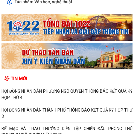
Tác phẩm Văn học, nghệ thuật
Phường Ngô Quyền trao tặng sách giáo khoa, đồng phục cho 307 học
sinh có hoàn cảnh khó khăn trước...
Phường Ngô Quyền đẩy mạnh công tác phòng, chống ma túy và nhân
rộng các mô hình an ninh trật tự tại...
THƯ CẢM ƠN – NIỀM TIN CỦA NHÂN DÂN DÀNH CHO CHÍNH QUYỀN
PHƯỜNG NGÔ QUYỀN: PHÁT HUY SỨC MẠNH TỔNG HỢP CỦA CẢ HỆ
THỐNG CHÍNH TRỊ TRONG CÔNG TÁC PHÒNG, CHỐNG...
HỘI NGHỊ GIAO BAN CÔNG TÁC GIÁO DỤC, TRIỂN KHAI NHIỆM VỤ
TIN MỚI
TRỌNG TÂM QUÝ III/2026 , CHUẨN BỊ NĂM HỌC...
HỘI ĐỒNG NHÂN DÂN PHƯỜNG NGÔ QUYỀN THÔNG BÁO KẾT QUẢ KỲ
HỌP THỨ 4
HỘI ĐỒNG NHÂN DÂN THÀNH PHỐ THÔNG BÁO KẾT QUẢ KỲ HỌP THỨ
3
BẾ MẠC VÀ TRAO THƯỞNG DIỄN TẬP CHIẾN ĐẤU PHÒNG THỦ